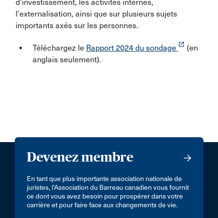
d'investissement, les activités internes,
l'externalisation, ainsi que sur plusieurs sujets
importants axés sur les personnes.
launch
Téléchargez le
Rapport 2024 du sondage
(en
anglais seulement).
Devenez membre
En tant que plus importante association nationale de
juristes, l’Association du Barreau canadien vous fournit
ce dont vous avez besoin pour prospérer dans votre
carrière et pour faire face aux changements de vie.