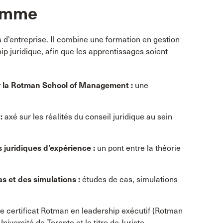
ramme
d’entreprise. Il combine une formation en gestion
p juridique, afin que les apprentissages soient
par la Rotman School of Management
:
une
:
axé sur les réalités du conseil juridique au sein
s juridiques d’expérience
:
un pont entre la théorie
s et des simulations
:
études de cas, simulations
le certificat Rotman en leadership exécutif (Rotman
iversité de Toronto et le titre de Juriste