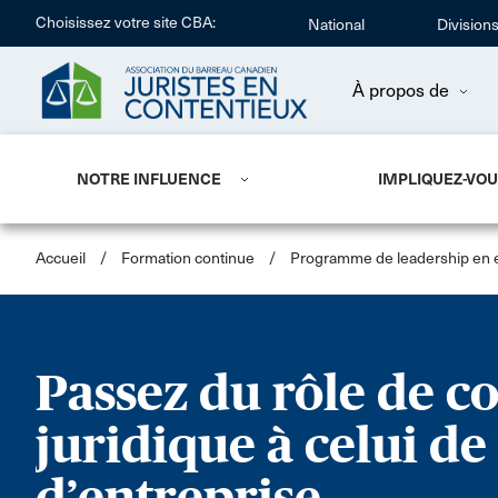
Choisissez votre site CBA:
National
Division
À propos de
NOTRE INFLUENCE
IMPLIQUEZ-VO
Accueil
/
Formation continue
/
Programme de leadership en en
Passez du rôle de co
juridique à celui de
d’entreprise.