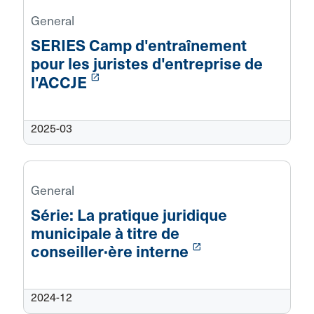
General
SERIES Camp d'entraînement
pour les juristes d'entreprise de
launch
l'ACCJE
2025-03
General
Série: La pratique juridique
municipale à titre de
launch
conseiller·ère interne
2024-12