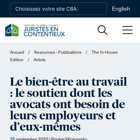
Skip to main content
English
Accueil
/
Resources - Publications
/
The In-House
Edition
/
Article
Le bien-être au travail
: le soutien dont les
avocats ont besoin de
leurs employeurs et
d’eux-mêmes
25 septembre 2020 | Rachel Migicovsky