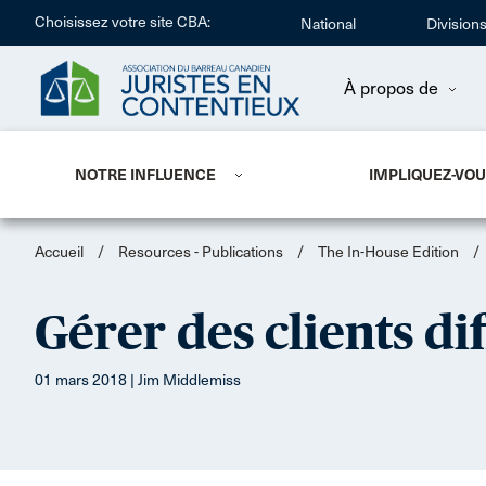
Choisissez votre site CBA:
National
Division
À propos de
NOTRE INFLUENCE
IMPLIQUEZ-VO
Accueil
/
Resources - Publications
/
The In-House Edition
/
Gérer des clients dif
01 mars 2018 | Jim Middlemiss