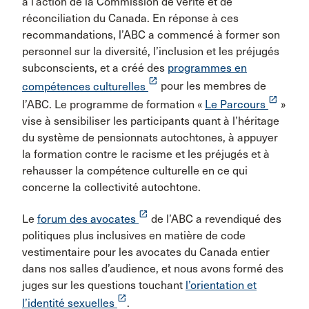
à l’action de la Commission de vérité et de
réconciliation du Canada. En réponse à ces
recommandations, l’ABC a commencé à former son
personnel sur la diversité, l’inclusion et les préjugés
subconscients, et a créé des
programmes en
launch
compétences culturelles
pour les membres de
launch
l’ABC. Le programme de formation «
Le Parcours
»
vise à sensibiliser les participants quant à l’héritage
du système de pensionnats autochtones, à appuyer
la formation contre le racisme et les préjugés et à
rehausser la compétence culturelle en ce qui
concerne la collectivité autochtone.
launch
Le
forum des avocates
de l’ABC a revendiqué des
politiques plus inclusives en matière de code
vestimentaire pour les avocates du Canada entier
dans nos salles d’audience, et nous avons formé des
juges sur les questions touchant
l’orientation et
launch
l’identité sexuelles
.