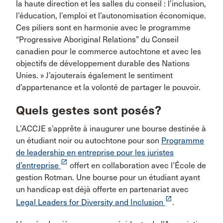
la haute direction et les salles du conseil : l’inclusion,
l’éducation, l’emploi et l’autonomisation économique.
Ces piliers sont en harmonie avec le programme
“Progressive Aboriginal Relations” du Conseil
canadien pour le commerce autochtone et avec les
objectifs de développement durable des Nations
Unies. » J’ajouterais également le sentiment
d’appartenance et la volonté de partager le pouvoir.
Quels gestes sont posés?
L’ACCJE s’apprête à inaugurer une bourse destinée à
un étudiant noir ou autochtone pour son
Programme
de leadership en entreprise pour les juristes
launch
d’entreprise
offert en collaboration avec l’École de
gestion Rotman. Une bourse pour un étudiant ayant
un handicap est déjà offerte en partenariat avec
launch
Legal Leaders for Diversity and Inclusion
.