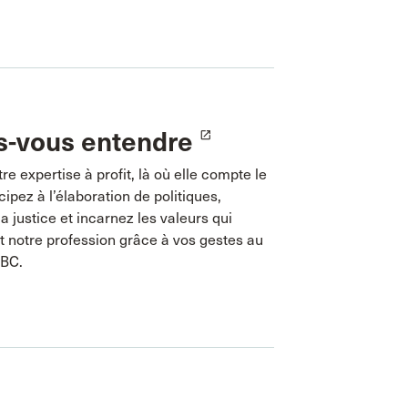
s-vous entendre
launch
re expertise à profit, là où elle compte le
icipez à l’élaboration de politiques,
a justice et incarnez les valeurs qui
t notre profession grâce à vos gestes au
ABC.