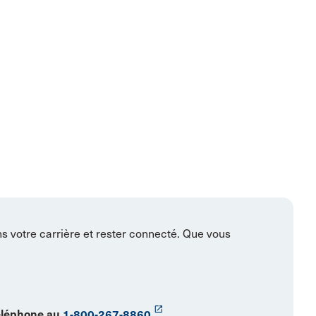
ns votre carrière et rester connecté. Que vous
launch
éléphone au
1-800-267-8860
.