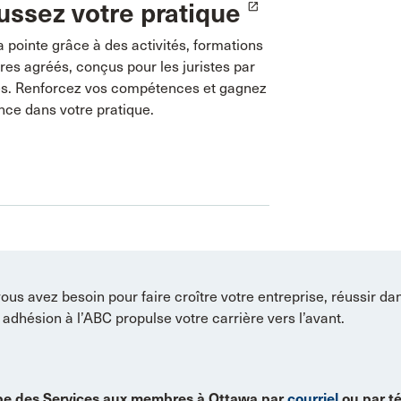
ssez votre pratique
launch
a pointe grâce à des activités, formations
res agréés, conçus pour les juristes par
tes. Renforcez vos compétences et gagnez
nce dans votre pratique.
us avez besoin pour faire croître votre entreprise, réussir da
 adhésion à l’ABC propulse votre carrière vers l’avant.
e des Services aux membres à Ottawa par
courriel
ou par t