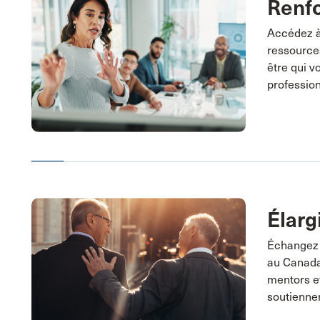
Renfo
Accédez à 
ressource
être qui v
profession
Élarg
Échangez 
au Canada
mentors et
soutiennen