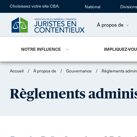
Choisissez votre site CBA:
National
Division
À propos de
NOTRE INFLUENCE
IMPLIQUEZ-VO
Accueil
/
À propos de
/
Gouvernance
/
Règlements adminis
Règlements adminis